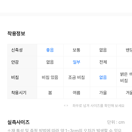
착용정보
신축성
좋음
보통
없음
밴
안감
없음
일부
전체
밝은 
비침
비침 있음
조금 비침
없음
비침
착용시기
봄
여름
가을
겨
좌우로 넘겨 사이즈를 확인해 보세요
실측사이즈
단위 : cm
소재 특성 및 측정 방법에 따라 약 1~3cm의 오차가 발생할 수 있으