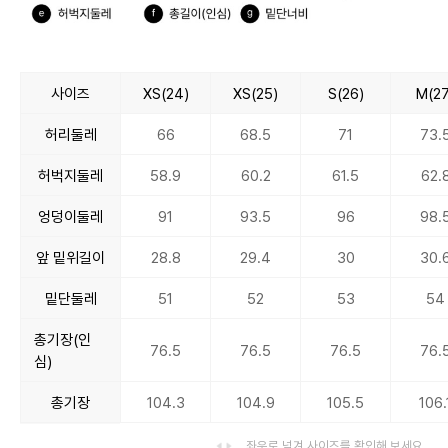
사이즈
XS(24)
XS(25)
S(26)
M(27
허리둘레
66
68.5
71
73.
허벅지둘레
58.9
60.2
61.5
62.
엉덩이둘레
91
93.5
96
98.
앞 밑위길이
28.8
29.4
30
30.
밑단둘레
51
52
53
54
총기장(인
76.5
76.5
76.5
76.
심)
총기장
104.3
104.9
105.5
106.
좌우로 넘겨 사이즈를 확인해 보세요