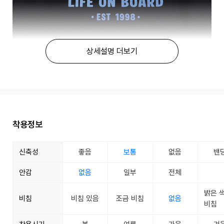
상세설명 더보기
착용정보
신축성
좋음
보통
없음
밴
안감
없음
일부
전체
밝은 
비침
비침 있음
조금 비침
없음
비침