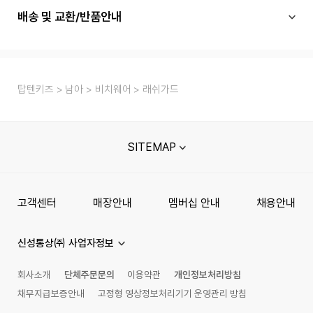
배송 및 교환/반품안내
탑텐키즈
남아
비치웨어
래쉬가드
SITEMAP
고객센터
매장안내
멤버십 안내
채용안내
신성통상㈜ 사업자정보
회사소개
단체주문문의
이용약관
개인정보처리방침
채무지급보증안내
고정형 영상정보처리기기 운영관리 방침