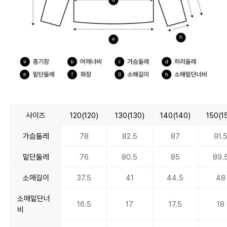
사이즈
120(120)
130(130)
140(140)
150(1
가슴둘레
78
82.5
87
91.
밑단둘레
76
80.5
85
89.
소매길이
37.5
41
44.5
48
소매밑단너
16.5
17
17.5
18
비