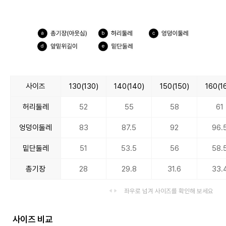
사이즈
130(130)
140(140)
150(150)
160(1
허리둘레
52
55
58
61
엉덩이둘레
83
87.5
92
96.
밑단둘레
51
53.5
56
58.
총기장
28
29.8
31.6
33.
좌우로 넘겨 사이즈를 확인해 보세요
사이즈 비교