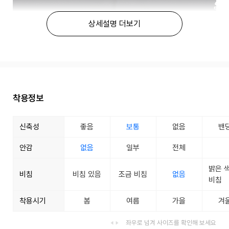
상세설명 더보기
착용정보
신축성
좋음
보통
없음
밴
안감
없음
일부
전체
밝은 
비침
비침 있음
조금 비침
없음
비침
착용시기
봄
여름
가을
겨
좌우로 넘겨 사이즈를 확인해 보세요