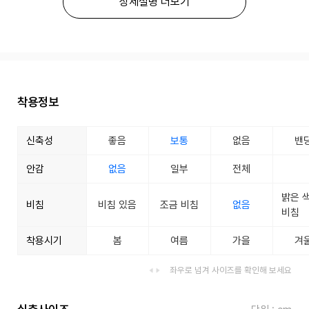
상세설명 더보기
착용정보
신축성
좋음
보통
없음
밴
안감
없음
일부
전체
밝은 
비침
비침 있음
조금 비침
없음
비침
착용시기
봄
여름
가을
겨
좌우로 넘겨 사이즈를 확인해 보세요