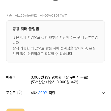
시즌 :
ALL26
상품번호 :
MKG5AC3014WT
공용 워터 플랩캡
넓은 챙과 차양으로 강한 햇빛을 차단해 주는 워터 플랩캡입
니다.
탈착 가능한 턱 끈으로 활동 시에 벗겨짐을 방지하고, 분실
걱정 없이 안정적으로 착용할 수 있습니다.
배송비
3,000원 (39,900원 이상 구매시 무료)
(도서산간 배송시 3,000원 추가)
포인트
최대
300P
적립