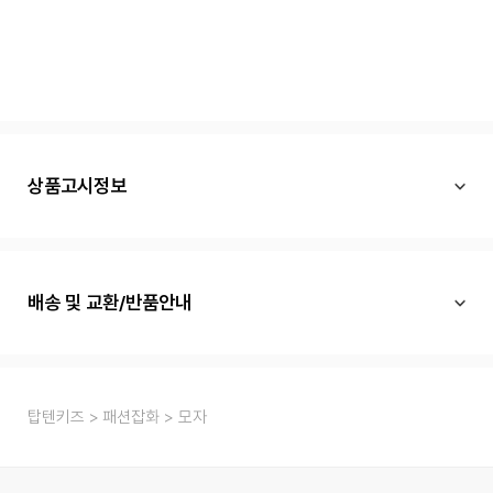
상품고시정보
배송 및 교환/반품안내
탑텐키즈
패션잡화
모자