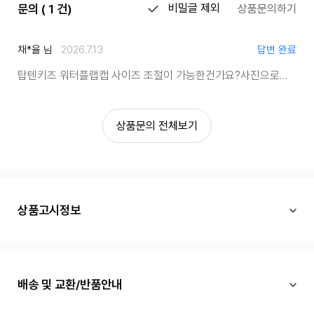
문의 ( 1 건)
비밀글 제외
상품문의하기
채*율 님
2026.7.13
답변 완료
탑텐키즈 워터플랩캡 사이즈 조절이 가능한건가요?
사진으로는 그냥 밴드인건지 버클로 조절이되는건지 잘 안보이네요.
상품문의 전체보기
상품고시정보
배송 및 교환/반품안내