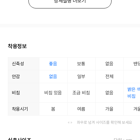
상세설명 더보기
착용정보
신축성
좋음
보통
없음
밴
안감
없음
일부
전체
밝은 
비침
비침 있음
조금 비침
없음
비침
착용시기
봄
여름
가을
겨
좌우로 넘겨 사이즈를 확인해 보세요