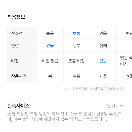
착용정보
신축성
좋음
보통
없음
밴
안감
없음
일부
전체
밝은 
비침
비침 있음
조금 비침
없음
비침
착용시기
봄
여름
가을
겨
좌우로 넘겨 사이즈를 확인해 보세요
실측사이즈
단위 : cm
소재 특성 및 측정 방법에 따라 약 1~3cm의 오차가 발생할 수 있으
며, 이는 불량 사유에 해당하지 않는 점 참고 부탁드립니다.