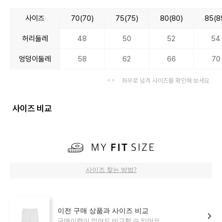
사이즈
70(70)
75(75)
80(80)
85(8
허리둘레
48
50
52
54
엉덩이둘레
58
62
66
70
좌우로 넘겨 사이즈를 확인해 보세요
사이즈 비교