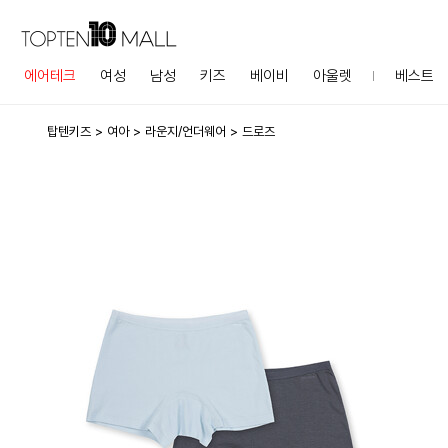
에어테크
여성
남성
키즈
베이비
아울렛
베스트
탑텐키즈
여아
라운지/언더웨어
드로즈