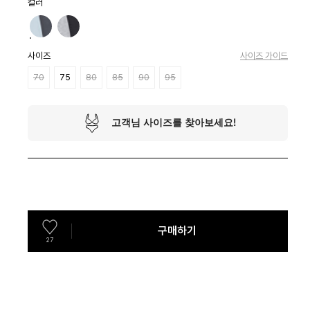
컬러
사이즈
사이즈 가이드
70
75
80
85
90
95
구매하기
27