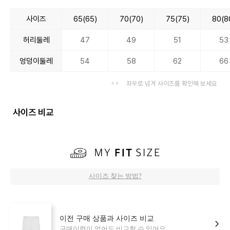
사이즈
65(65)
70(70)
75(75)
80(8
허리둘레
47
49
51
53
엉덩이둘레
54
58
62
66
좌우로 넘겨 사이즈를 확인해 보세요
사이즈 비교