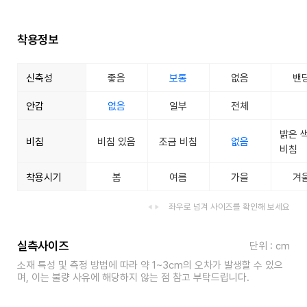
착용정보
신축성
좋음
보통
없음
밴
안감
없음
일부
전체
밝은 
비침
비침 있음
조금 비침
없음
비침
착용시기
봄
여름
가을
겨
좌우로 넘겨 사이즈를 확인해 보세요
실측사이즈
단위 : cm
소재 특성 및 측정 방법에 따라 약 1~3cm의 오차가 발생할 수 있으
며, 이는 불량 사유에 해당하지 않는 점 참고 부탁드립니다.