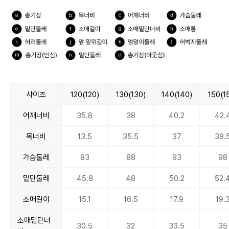
사이즈
120(120)
130(130)
140(140)
150(1
어깨너비
35.8
38
40.2
42.
목너비
13.5
35.5
37
38.
가슴둘레
83
88
93
98
밑단둘레
45.8
48
50.2
52.
소매길이
15.1
16.5
17.9
19.
소매밑단너
30.5
32
33.5
35