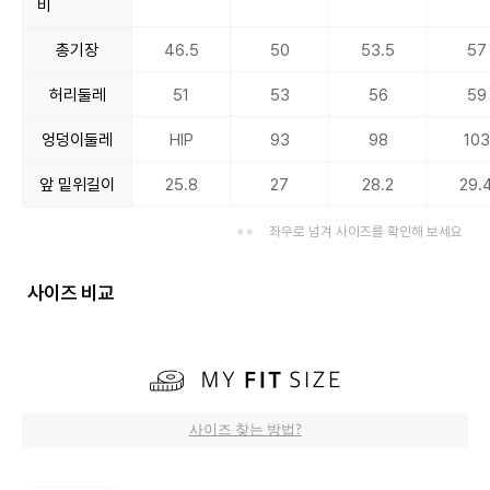
비
총기장
46.5
50
53.5
57
허리둘레
51
53
56
59
엉덩이둘레
HIP
93
98
103
앞 밑위길이
25.8
27
28.2
29.
좌우로 넘겨 사이즈를 확인해 보세요
사이즈 비교