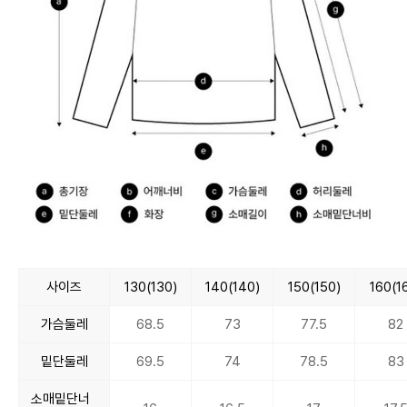
사이즈
130(130)
140(140)
150(150)
160(1
가슴둘레
68.5
73
77.5
82
밑단둘레
69.5
74
78.5
83
소매밑단너