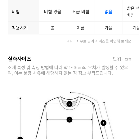
밝은 
비침
비침 있음
조금 비침
없음
비침
착용시기
봄
여름
가을
겨
좌우로 넘겨 사이즈를 확인해 보세요
실측사이즈
단위 : cm
소재 특성 및 측정 방법에 따라 약 1~3cm의 오차가 발생할 수 있으
며, 이는 불량 사유에 해당하지 않는 점 참고 부탁드립니다.