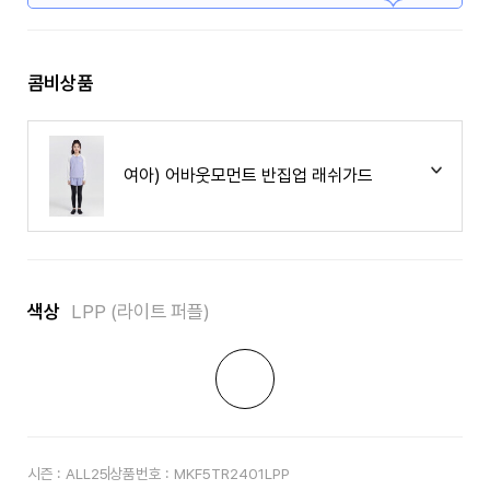
콤비상품
여아) 어바웃모먼트 반집업 래쉬가드
색상
LPP (라이트 퍼플)
시즌 :
ALL25
상품번호 :
MKF5TR2401LPP