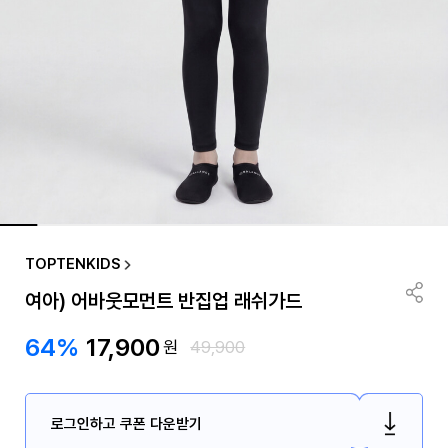
TOPTENKIDS
여아) 어바웃모먼트 반집업 래쉬가드
64%
17,900
원
49,900
로그인하고 쿠폰 다운받기