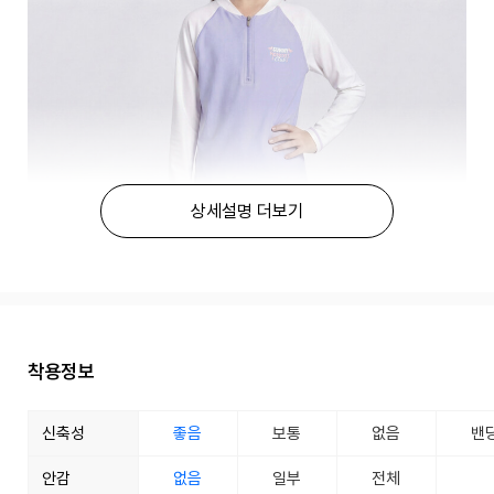
상세설명 더보기
착용정보
신축성
좋음
보통
없음
밴
안감
없음
일부
전체