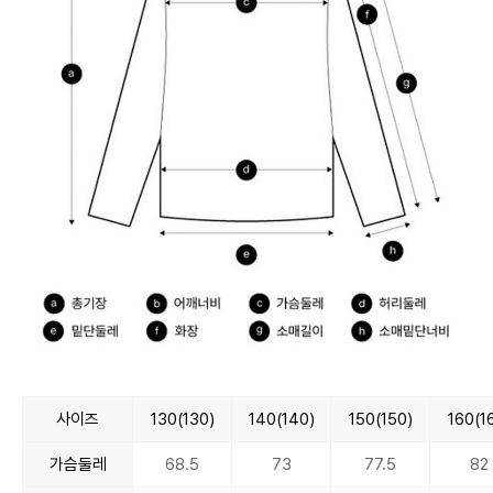
사이즈
130(130)
140(140)
150(150)
160(1
가슴둘레
68.5
73
77.5
82