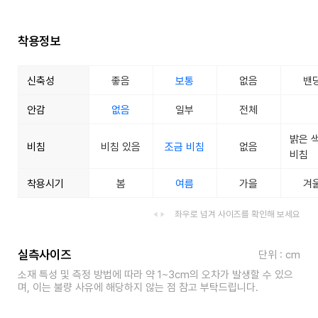
착용정보
신축성
좋음
보통
없음
밴
안감
없음
일부
전체
밝은 
비침
비침 있음
조금 비침
없음
비침
착용시기
봄
여름
가을
겨
좌우로 넘겨 사이즈를 확인해 보세요
실측사이즈
단위 : cm
소재 특성 및 측정 방법에 따라 약 1~3cm의 오차가 발생할 수 있으
며, 이는 불량 사유에 해당하지 않는 점 참고 부탁드립니다.