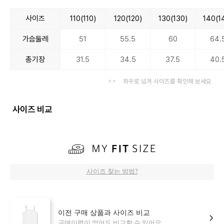
사이즈
110(110)
120(120)
130(130)
140(1
가슴둘레
51
55.5
60
64.
총기장
31.5
34.5
37.5
40.
좌우로 넘겨 사이즈를 확인해 보세요
사이즈 비교