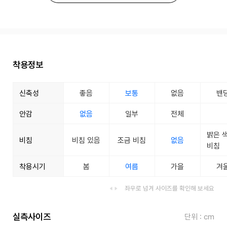
착용정보
신축성
좋음
보통
없음
밴
안감
없음
일부
전체
밝은 
비침
비침 있음
조금 비침
없음
비침
착용시기
봄
여름
가을
겨
좌우로 넘겨 사이즈를 확인해 보세요
실측사이즈
단위 : cm