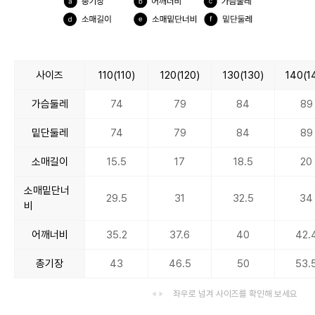
사이즈
110(110)
120(120)
130(130)
140(1
가슴둘레
74
79
84
89
밑단둘레
74
79
84
89
소매길이
15.5
17
18.5
20
소매밑단너
29.5
31
32.5
34
비
어깨너비
35.2
37.6
40
42.
총기장
43
46.5
50
53.
좌우로 넘겨 사이즈를 확인해 보세요