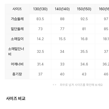
사이즈
130(130)
140(140)
150(150)
160(1
가슴둘레
83.5
88
92.5
97
밑단둘레
73
77
81
85
소매길이
14.2
15.5
16.8
18.1
소매밑단너
32.5
34
35.5
37
비
어깨너비
31.4
33
34.6
36.
총기장
37
40
43
46
좌우로 넘겨 사이즈를 확인해 보세요
사이즈 비교