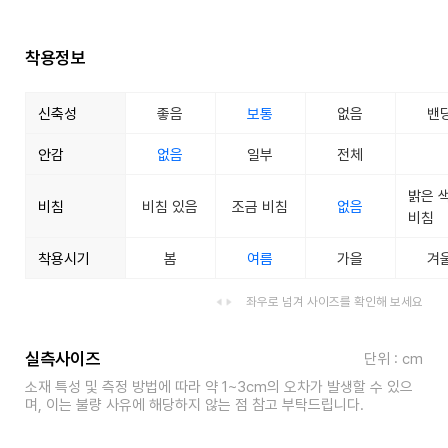
착용정보
신축성
좋음
보통
없음
밴
안감
없음
일부
전체
밝은 
비침
비침 있음
조금 비침
없음
비침
착용시기
봄
여름
가을
겨
좌우로 넘겨 사이즈를 확인해 보세요
실측사이즈
단위 : cm
소재 특성 및 측정 방법에 따라 약 1~3cm의 오차가 발생할 수 있으
며, 이는 불량 사유에 해당하지 않는 점 참고 부탁드립니다.