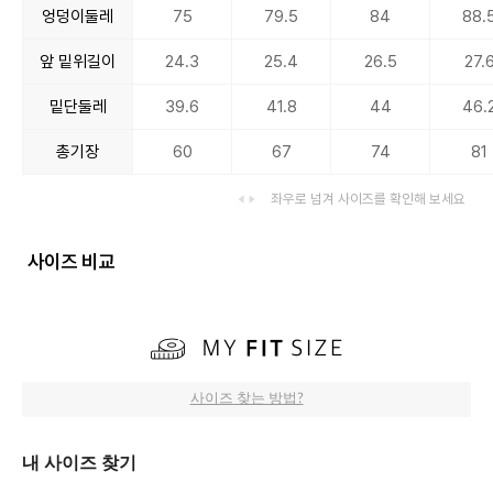
엉덩이둘레
75
79.5
84
88.
앞 밑위길이
24.3
25.4
26.5
27.
밑단둘레
39.6
41.8
44
46.
총기장
60
67
74
81
좌우로 넘겨 사이즈를 확인해 보세요
사이즈 비교