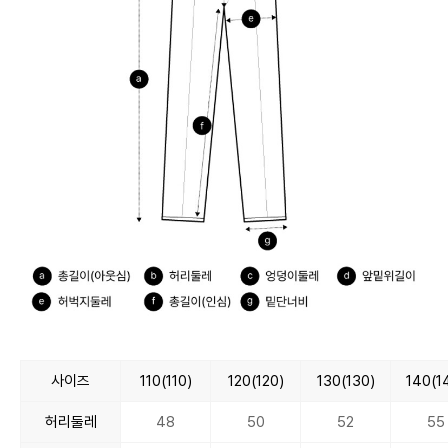
사이즈
110(110)
120(120)
130(130)
140(1
허리둘레
48
50
52
55