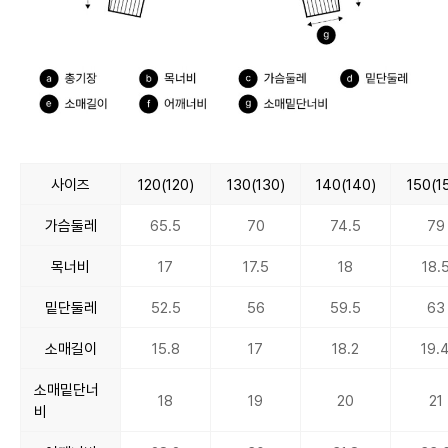
사이즈
120(120)
130(130)
140(140)
150(1
가슴둘레
65.5
70
74.5
79
목너비
17
17.5
18
18.
밑단둘레
52.5
56
59.5
63
소매길이
15.8
17
18.2
19.
소매밑단너
18
19
20
21
비