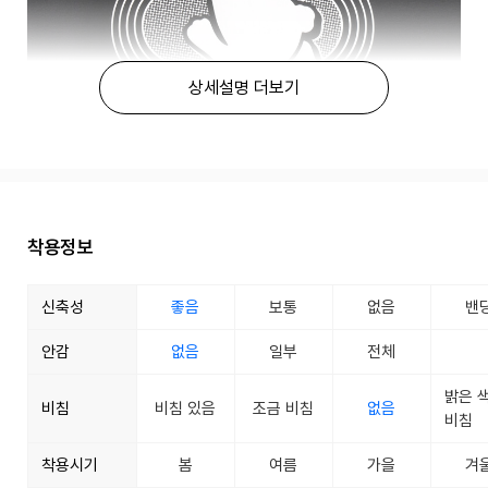
상세설명 더보기
착용정보
신축성
좋음
보통
없음
밴
안감
없음
일부
전체
밝은 
비침
비침 있음
조금 비침
없음
비침
착용시기
봄
여름
가을
겨