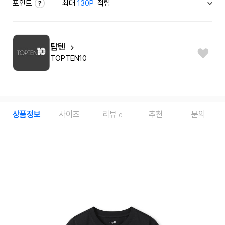
포인트
최대
130P
적립
탑텐
TOPTEN10
상품정보
사이즈
리뷰
추천
문의
0