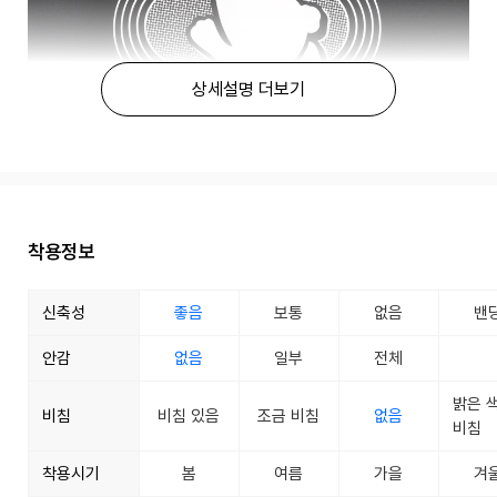
상세설명 더보기
착용정보
신축성
좋음
보통
없음
밴
안감
없음
일부
전체
밝은 
비침
비침 있음
조금 비침
없음
비침
착용시기
봄
여름
가을
겨