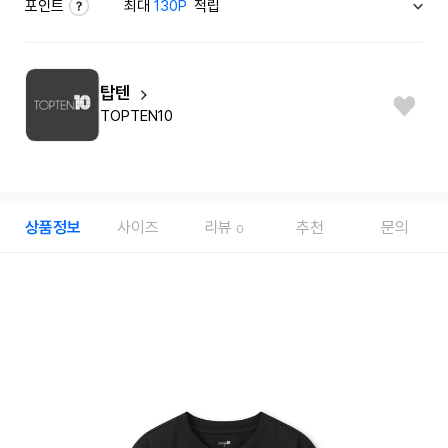
포인트
최대
130P
적립
탑텐
TOPTEN10
상품정보
사이즈
리뷰
추천
문의
0