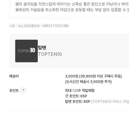
몸의 움직임을 자연스럽게 따라가는 신축성 좋은 원단으로 러닝이나 하이킹
봉제선의 거슬림을 최소화한 마감으로 운동할 때도 부담 없이 집중할 수 
시즌 :
ALL26
상품번호 :
MBG5TS2001BK
탑텐
TOPTEN10
배송비
3,000원 (39,900원 이상 구매시 무료)
(도서산간 배송시 3,000원 추가)
포인트
최대
130
P 적립예정
굿 포인트: 65P
탑텐 포인트: 65P
(TOPTEN10 서비스 가입