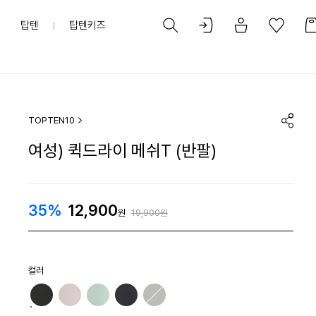
탑텐
탑텐키즈
TOPTEN10
여성) 퀵드라이 메쉬T (반팔)
35%
12,900
원
19,900원
컬러