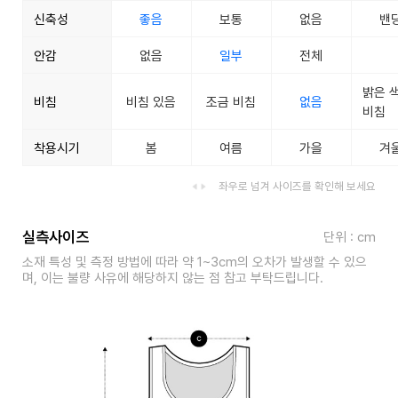
신축성
좋음
보통
없음
밴
안감
없음
일부
전체
밝은 
비침
비침 있음
조금 비침
없음
비침
착용시기
봄
여름
가을
겨
좌우로 넘겨 사이즈를 확인해 보세요
실측사이즈
단위 : cm
소재 특성 및 측정 방법에 따라 약 1~3cm의 오차가 발생할 수 있으
며, 이는 불량 사유에 해당하지 않는 점 참고 부탁드립니다.