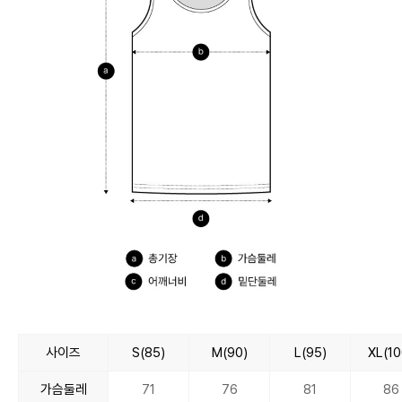
사이즈
S(85)
M(90)
L(95)
XL(10
가슴둘레
71
76
81
86