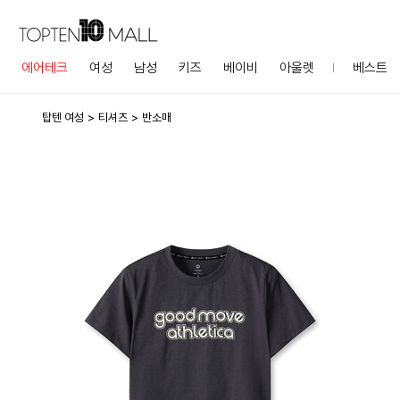
에어테크
여성
남성
키즈
베이비
아울렛
베스트
탑텐 여성
티셔츠
반소매