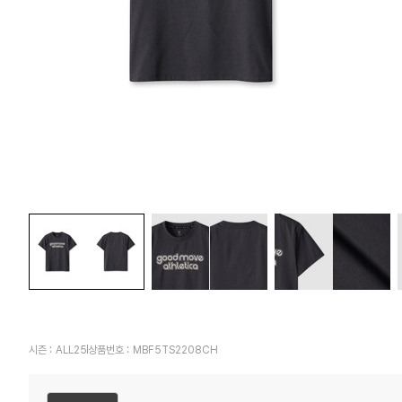
시즌 :
ALL25
상품번호 :
MBF5TS2208CH