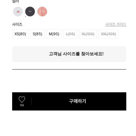
컬러
사이즈
사이즈 가이드
XS(80)
S(85)
M(90)
L(95)
XL(100)
XXL(105)
구매하기
184