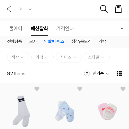
튼
쿨에어
패션잡화
가격인하
전체상품
모자
양말/타이즈
장갑/목도리
가방
색상
가격
사이즈
스타일
82
인기순
Items