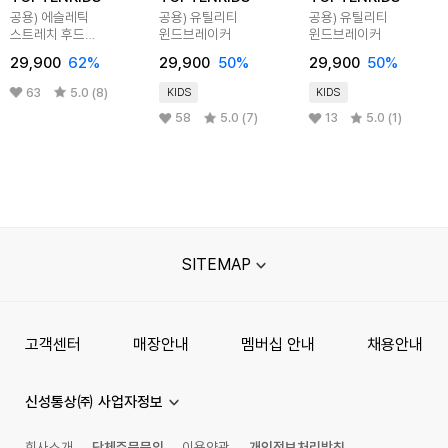
공용) 에슬레틱
공용) 유틸리티
공용) 유틸리티
스트레치 후드
윈드브레이커
윈드브레이커
윈드브레이커
29,900
62%
29,900
50%
29,900
50%
63
5.0 (8)
KIDS
KIDS
58
5.0 (7)
13
5.0 (1)
SITEMAP
고객센터
매장안내
멤버십 안내
채용안내
신성통상㈜ 사업자정보
회사소개
단체주문문의
이용약관
개인정보처리방침