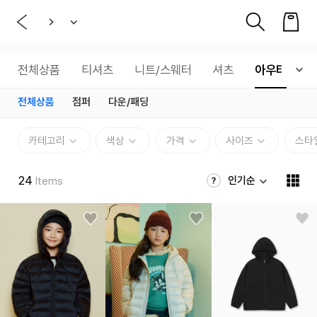
전체상품
티셔츠
니트/스웨터
셔츠
아우터
전체상품
점퍼
다운/패딩
카테고리
색상
가격
사이즈
스타
24
인기순
Items