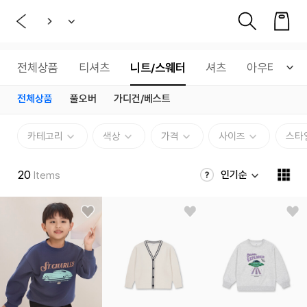
전체상품
티셔츠
니트/스웨터
셔츠
아우터
전체상품
풀오버
가디건/베스트
카테고리
색상
가격
사이즈
스타
20
인기순
Items