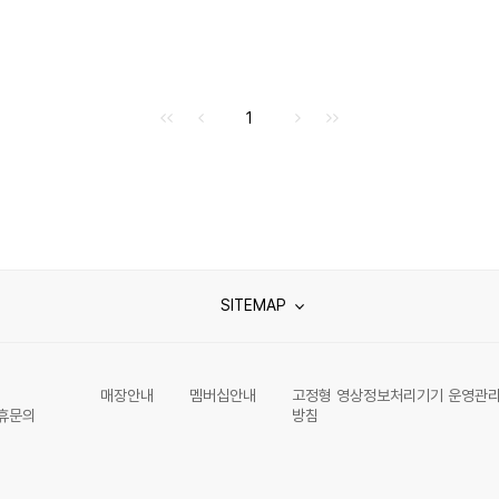
처음으로
이전으로
다음으로
마지막으로
1
SITEMAP
매장안내
멤버십안내
고정형 영상정보처리기기 운영관
휴문의
방침