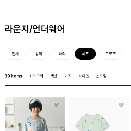
라운지/언더웨어
전체
상의
하의
세트
드로즈
39 Items
카테고리
색상
가격
사이즈
스타일