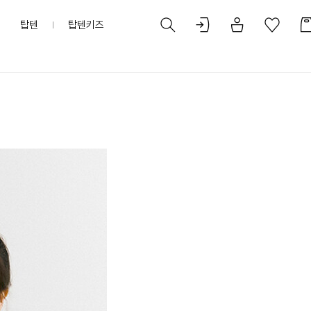
탑텐
탑텐키즈