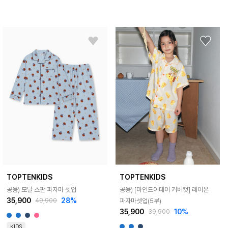
TOPTENKIDS
TOPTENKIDS
공용) 모달 스판 파자마 셋업
공용) [마인드어데이 커버캣] 레이온
35,900
28%
파자마셋업(5부)
49,900
35,900
10%
39,900
KIDS