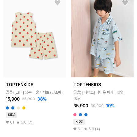
TOPTENKIDS
TOPTENKIDS
공용) [쿄니] 뱀부 라운지세트 (민소매)
공용) [피너츠] 레이온 파자마셋업
15,900
38%
(5부)
25,900
35,900
10%
39,900
KIDS
KIDS
61
5.0 (7)
61
5.0 (4)