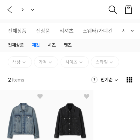
전체상품
신상품
티셔츠
스웨터/가디건
셔츠
전체상품
재킷
셔츠
팬츠
색상
가격
사이즈
스타일
2
인기순
Items