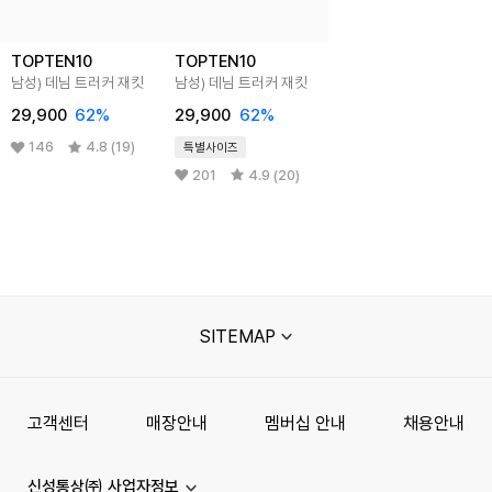
TOPTEN10
TOPTEN10
남성) 데님 트러커 재킷
남성) 데님 트러커 재킷
29,900
62%
29,900
62%
146
4.8 (19)
특별사이즈
201
4.9 (20)
SITEMAP
고객센터
매장안내
멤버십 안내
채용안내
신성통상㈜ 사업자정보