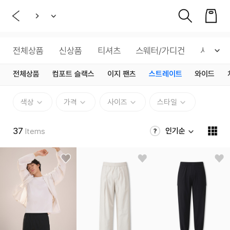
전체상품
신상품
티셔츠
스웨터/가디건
셔츠
전체상품
컴포트 슬랙스
이지 팬츠
스트레이트
와이드
색상
가격
사이즈
스타일
37
인기순
Items