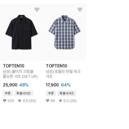
TOPTEN10
TOPTEN10
남성) 쿨터치 크링클
남성) 포플린 반팔 워크
풀오픈 셔츠 (SET UP)
셔츠
25,900
48%
17,900
64%
쿠폰
특별사이즈
쿠폰
특별사이즈
326
4.9 (55)
98
5.0 (26)