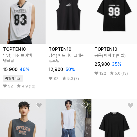
TOPTEN10
TOPTEN10
TOPTEN10
남성) 메쉬 브이넥
남성) 퀵드라이 그래픽
공용) 메쉬 T (반팔)
탱크탑
탱크탑
25,900
35%
15,900
46%
12,900
50%
122
5.0 (13)
87
5.0 (7)
특별사이즈
52
4.9 (12)