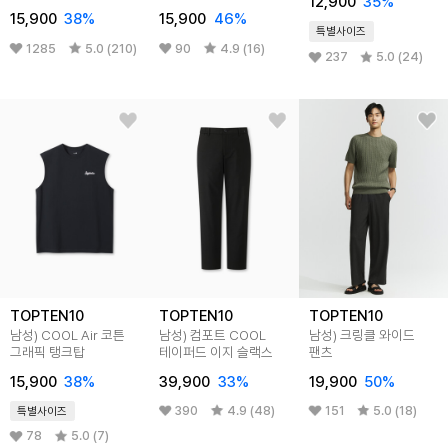
12,900
35%
(5부)
15,900
38%
15,900
46%
특별사이즈
1285
5.0 (210)
90
4.9 (16)
237
5.0 (24)
TOPTEN10
TOPTEN10
TOPTEN10
남성) COOL Air 코튼
남성) 컴포트 COOL
남성) 크링클 와이드
그래픽 탱크탑
테이퍼드 이지 슬랙스
팬츠
15,900
38%
39,900
33%
19,900
50%
390
4.9 (48)
151
5.0 (18)
특별사이즈
78
5.0 (7)