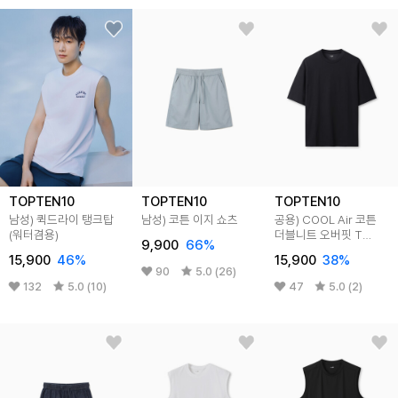
TOPTEN10
TOPTEN10
TOPTEN10
남성) 퀵드라이 탱크탑
남성) 코튼 이지 쇼츠
공용) COOL Air 코튼
(워터겸용)
더블니트 오버핏 T
9,900
66%
(5부)
15,900
46%
15,900
38%
90
5.0 (26)
132
5.0 (10)
47
5.0 (2)