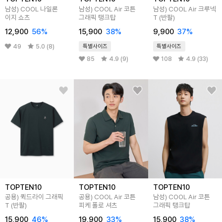
남성) COOL 나일론
남성) COOL Air 코튼
남성) COOL Air 크루넥
이지 쇼츠
그래픽 탱크탑
T (반팔)
12,900
56%
15,900
38%
9,900
37%
49
5.0 (8)
특별사이즈
특별사이즈
85
4.9 (9)
108
4.9 (33)
TOPTEN10
TOPTEN10
TOPTEN10
공용) 퀵드라이 그래픽
공용) COOL Air 코튼
남성) COOL Air 코튼
T (반팔)
피케 폴로 셔츠
그래픽 탱크탑
15,900
46%
19,900
33%
15,900
38%