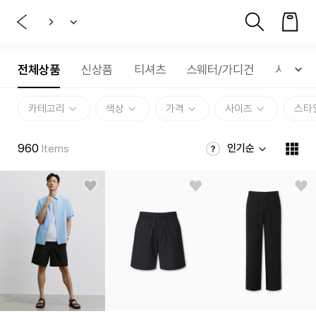
전체상품
신상품
티셔츠
스웨터/가디건
셔츠
카테고리
색상
가격
사이즈
스타
960
인기순
Items