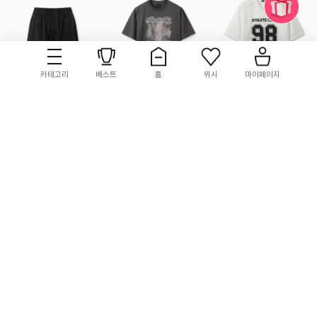
카테고리
베스트
홈
위시
마이페이지
TOPTEN10
TOPTEN10
TOPTEN10
남성) COOL 이지 데님
공용) [유니버설 뮤직]
공용) 메쉬 T (반팔)
쇼츠
코튼 크루넥 T
25,900
35%
19,900
50%
12,900
56%
100
5.0 (9)
278
5.0 (29)
특별사이즈
66
5.0 (16)