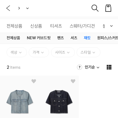
전체상품
신상품
티셔츠
스웨터/가디건
블라우스
전체상품
NEW 커브드핏
팬츠
셔츠
재킷
원피스/스커
색상
가격
사이즈
스타일
2
인기순
Items