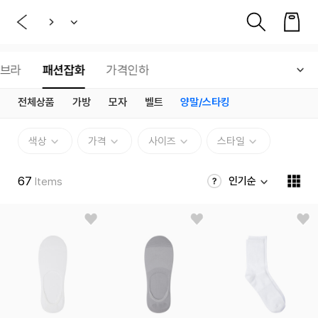
브라
패션잡화
가격인하
전체상품
가방
모자
벨트
양말/스타킹
색상
가격
사이즈
스타일
67
인기순
Items