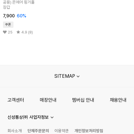
공용) 온에어 핑거홀
장갑
7,900
60%
쿠폰
25
4.9 (8)
SITEMAP
고객센터
매장안내
멤버십 안내
채용안내
신성통상㈜ 사업자정보
회사소개
단체주문문의
이용약관
개인정보처리방침