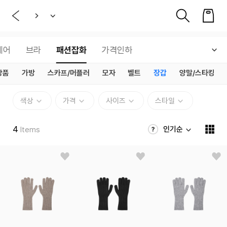
웨어
브라
패션잡화
가격인하
상품
가방
스카프/머플러
모자
벨트
장갑
양말/스타킹
색상
가격
사이즈
스타일
4
인기순
Items