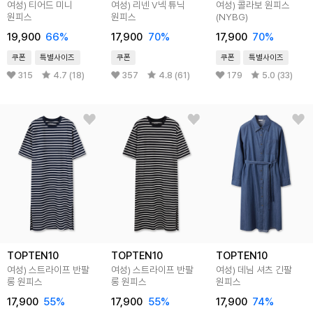
여성) 티어드 미니
여성) 리넨 V넥 튜닉
여성) 콜라보 원피스
원피스
원피스
(NYBG)
19,900
66%
17,900
70%
17,900
70%
쿠폰
특별사이즈
쿠폰
쿠폰
특별사이즈
315
4.7 (18)
357
4.8 (61)
179
5.0 (33)
TOPTEN10
TOPTEN10
TOPTEN10
여성) 스트라이프 반팔
여성) 스트라이프 반팔
여성) 데님 셔츠 긴팔
롱 원피스
롱 원피스
원피스
17,900
55%
17,900
55%
17,900
74%