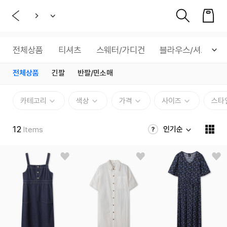
전체상품
티셔츠
스웨터/가디건
블라우스/셔츠
전체상품
긴팔
반팔/민소매
카테고리
색상
가격
사이즈
스타
12
인기순
Items