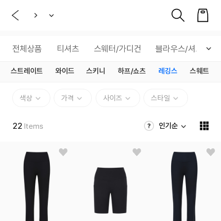
전체상품
티셔츠
스웨터/가디건
블라우스/셔츠
스트레이트
와이드
스키니
하프/쇼츠
레깅스
스웨트
색상
가격
사이즈
스타일
22
인기순
Items