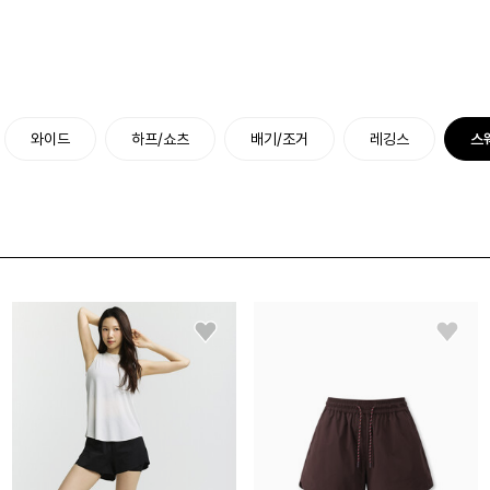
와이드
하프/쇼츠
배기/조거
레깅스
스