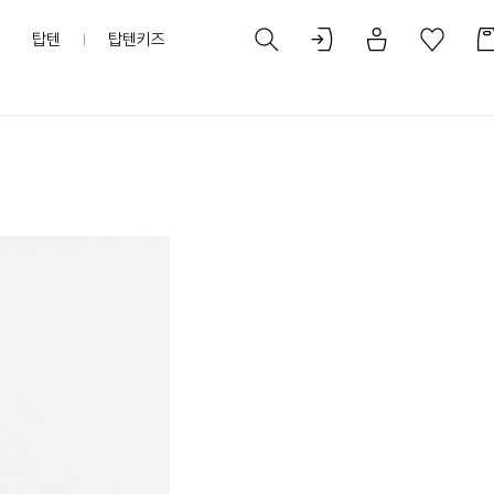
탑텐
탑텐키즈