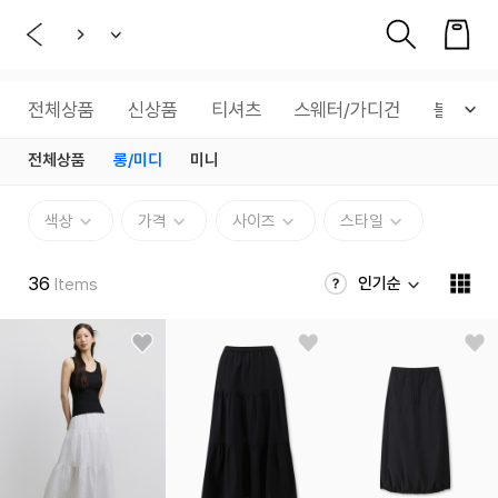
전체상품
신상품
티셔츠
스웨터/가디건
블라우스
전체상품
롱/미디
미니
색상
가격
사이즈
스타일
36
인기순
Items