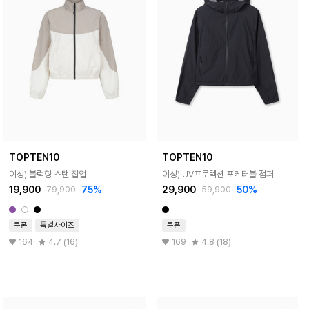
TOPTEN10
TOPTEN10
여성) 블럭형 스탠 집업
여성) UV프로텍션 포케터블 점퍼
19,900
75%
29,900
50%
79,900
59,900
쿠폰
특별사이즈
쿠폰
164
4.7 (16)
169
4.8 (18)