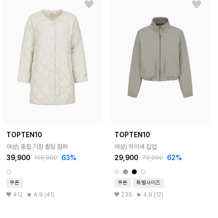
TOPTEN10
TOPTEN10
여성) 중힙 기장 퀼팅 점퍼
여성) 하이넥 집업
39,900
63%
29,900
62%
109,900
79,900
쿠폰
쿠폰
특별사이즈
412
4.9 (41)
235
4.9 (12)