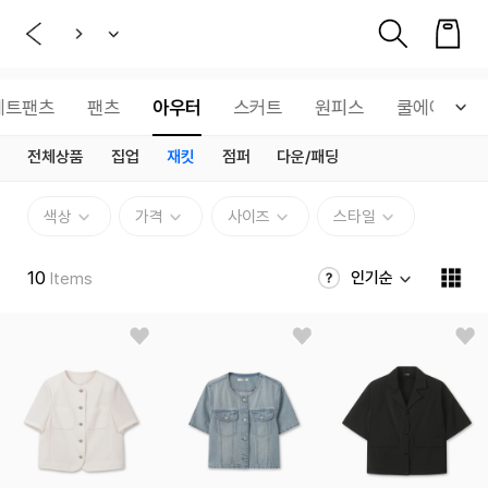
웨트팬츠
팬츠
아우터
스커트
원피스
쿨에어
전체상품
집업
재킷
점퍼
다운/패딩
색상
가격
사이즈
스타일
10
인기순
Items