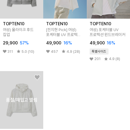
TOPTEN10
TOPTEN10
TOPTEN10
여성) 울라이크 후드
[전지현 Pick] 여성)
여성) 포케터블 UV
집업
포케터블 UV 프로텍션
프로텍션 윈드브레이커
윈드브레이커
29,900
57%
49,900
16%
49,900
16%
311
5.0 (10)
457
4.9 (28)
특별사이즈
201
4.9 (8)
품절/재입고 알림