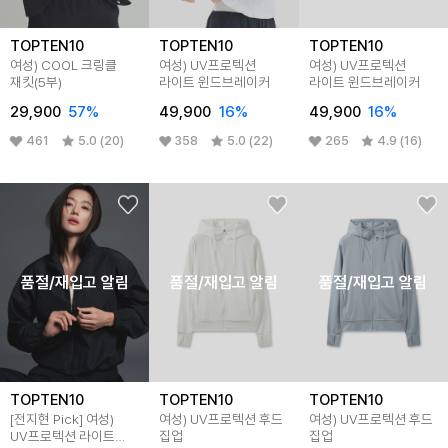
TOPTEN10
TOPTEN10
TOPTEN10
여성) COOL 크링클
여성) UV프로텍션
여성) UV프로텍션
재킷(5부)
라이트 윈드브레이커
라이트 윈드브레이커
29,900
57%
49,900
16%
49,900
16%
461
5.0 (20)
358
5.0 (22)
265
4.9 (16)
품절/재입고 알림
품절/재입고 알림
품절/재입고 알림
TOPTEN10
TOPTEN10
TOPTEN10
[전지현 Pick] 여성)
여성) UV프로텍션 후드
여성) UV프로텍션 후드
UV프로텍션 라이트
집업
집업