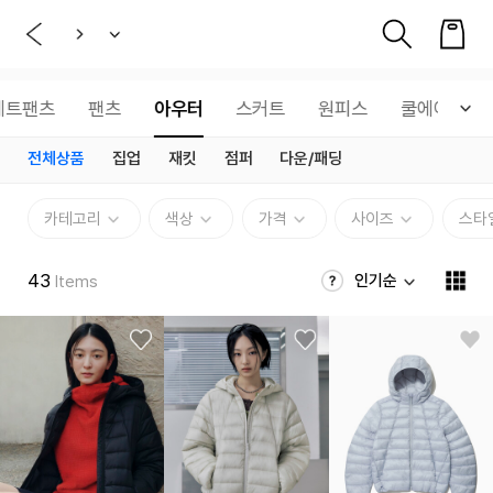
웨트팬츠
팬츠
아우터
스커트
원피스
쿨에어
전체상품
집업
재킷
점퍼
다운/패딩
카테고리
색상
가격
사이즈
스타
43
인기순
Items