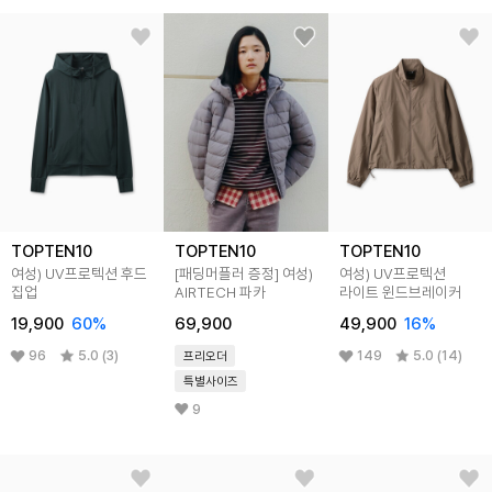
TOPTEN10
TOPTEN10
TOPTEN10
여성) UV프로텍션 후드
[패딩머플러 증정] 여성)
여성) UV프로텍션
집업
AIRTECH 파카
라이트 윈드브레이커
19,900
60%
69,900
49,900
16%
96
5.0 (3)
149
5.0 (14)
프리오더
특별사이즈
9