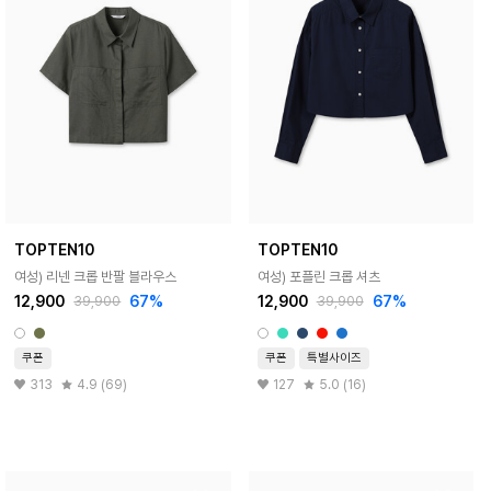
TOPTEN10
TOPTEN10
여성) 리넨 크롭 반팔 블라우스
여성) 포플린 크롭 셔츠
12,900
67%
12,900
67%
39,900
39,900
쿠폰
쿠폰
특별사이즈
313
4.9 (69)
127
5.0 (16)