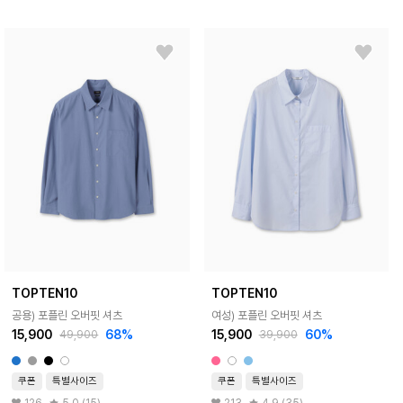
TOPTEN10
TOPTEN10
공용) 포플린 오버핏 셔츠
여성) 포플린 오버핏 셔츠
15,900
68%
15,900
60%
49,900
39,900
쿠폰
특별사이즈
쿠폰
특별사이즈