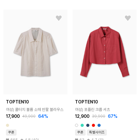
TOPTEN10
TOPTEN10
여성) 쿨터치 볼륨 소매 반팔 블라우스
여성) 포플린 크롭 셔츠
17,900
64%
12,900
67%
49,900
39,900
쿠폰
쿠폰
특별사이즈