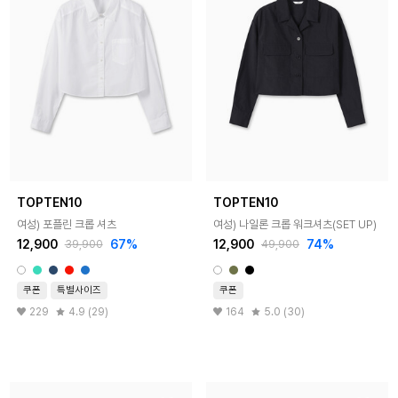
TOPTEN10
TOPTEN10
여성) 포플린 크롭 셔츠
여성) 나일론 크롭 워크셔츠(SET UP)
12,900
67%
12,900
74%
39,900
49,900
쿠폰
특별사이즈
쿠폰
229
4.9 (29)
164
5.0 (30)