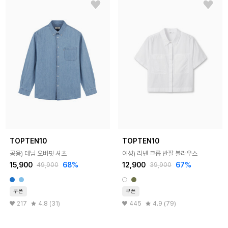
TOPTEN10
TOPTEN10
공용) 데님 오버핏 셔츠
여성) 리넨 크롭 반팔 블라우스
15,900
68%
12,900
67%
49,900
39,900
쿠폰
쿠폰
217
4.8 (31)
445
4.9 (79)