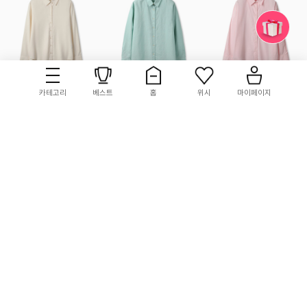
카테고리
베스트
홈
위시
마이페이지
TOPTEN10
TOPTEN10
TOPTEN10
여성) 레이온 블라우스
여성) 리넨블렌드
여성) 오버핏 셔츠
루즈핏 셔츠 (긴팔)
19,900
50%
29,900
40%
29,900
40%
특별사이즈
특별사이즈
특별사이즈
46
4.8 (4)
175
5.0 (5)
145
5.0 (6)