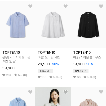
TOPTEN10
TOPTEN10
TOPTEN10
공용) 시어서커 오버핏
여성) 오버핏 셔츠
여성) 레이온 블라우스
셔츠 (반팔)
29,900
40%
19,900
50%
39,900
특별사이즈
특별사이즈
213
5.0 (8)
136
5.0 (6)
66
5.0 (3)