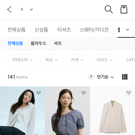
전체상품
신상품
티셔츠
스웨터/가디건
블라우스
전체상품
블라우스
셔츠
카테고리
색상
가격
사이즈
스타
141
인기순
Items