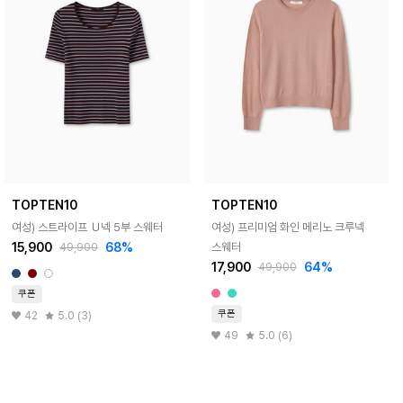
TOPTEN10
TOPTEN10
여성) 스트라이프 Ｕ넥 5부 스웨터
여성) 프리미엄 화인 메리노 크루넥
15,900
68%
스웨터
49,900
17,900
64%
49,900
쿠폰
쿠폰
42
5.0 (3)
49
5.0 (6)