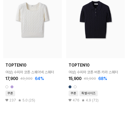
TOPTEN10
TOPTEN10
여성) 수피마 코튼 스퀘어넥 스웨터
여성) 수피마 코튼 버튼 카라 스웨터
17,900
64%
15,900
68%
49,900
49,900
쿠폰
쿠폰
특별사이즈
237
5.0 (25)
476
4.9 (72)