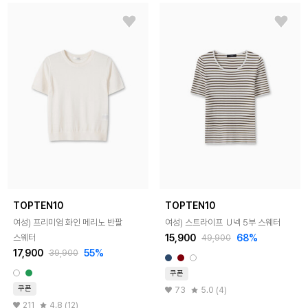
TOPTEN10
TOPTEN10
여성) 프리미엄 화인 메리노 반팔
여성) 스트라이프 Ｕ넥 5부 스웨터
15,900
68%
스웨터
49,900
17,900
55%
39,900
쿠폰
쿠폰
73
5.0 (4)
211
4.8 (12)