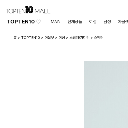
TOPTEN10
MAIN
전체상품
여성
남성
아울
홈
TOPTEN10
아울렛
여성
스웨터/가디건
스웨터