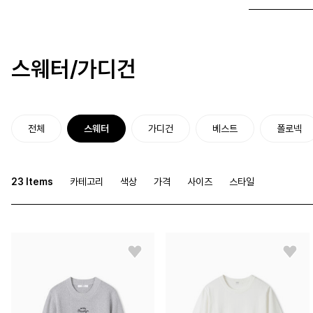
스웨터/가디건
전체
스웨터
가디건
베스트
폴로넥
23 Items
카테고리
색상
가격
사이즈
스타일