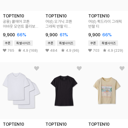
TOPTEN10
TOPTEN10
TOPTEN10
공용) 쿨에어 코튼
여성) 오가닉 코튼
여성) 퀵드라이 그래픽
어바웃 모먼트 콜라보
그래픽 반팔 티
반팔 티
티셔츠 (빛을 되찾다,
(NEWYORK)
9,900
66%
9,900
61%
9,900
66%
광복 80th)
쿠폰
특별사이즈
쿠폰
특별사이즈
쿠폰
특별사이즈
765
4.9 (168)
484
4.9 (96)
703
4.9 (229)
TOPTEN10
TOPTEN10
TOPTEN10