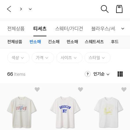
전체상품
티셔츠
스웨터/가디건
블라우스/셔츠
전체상품
반소매
긴소매
민소매
스웨트셔츠
후드
색상
가격
사이즈
스타일
66
인기순
Items