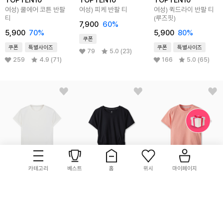
여성) 쿨에어 코튼 반팔
여성) 피케 반팔 티
여성) 퀵드라이 반팔 티
티
(루즈핏)
7,900
60%
5,900
70%
5,900
80%
쿠폰
쿠폰
특별사이즈
쿠폰
특별사이즈
79
5.0 (23)
259
4.9 (71)
166
5.0 (65)
카테고리
베스트
홈
위시
마이페이지
TOPTEN10
TOPTEN10
TOPTEN10
여성) 피케 반팔 티
여성) 루싱 크롭 반팔 티
여성) 퀵드라이 그래픽
반팔 티
7,900
60%
12,900
56%
7,900
73%