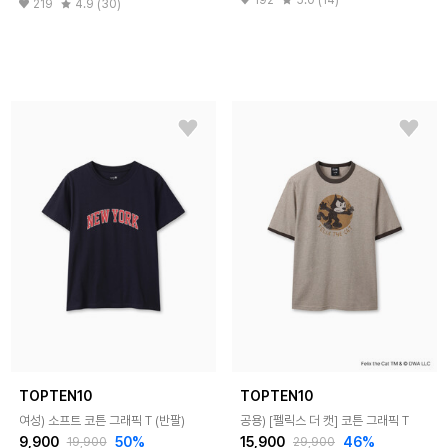
219
4.9 (30)
TOPTEN10
TOPTEN10
여성) 소프트 코튼 그래픽 T (반팔)
공용) [펠릭스 더 캣] 코튼 그래픽 T
9,900
50%
15,900
46%
19,900
29,900