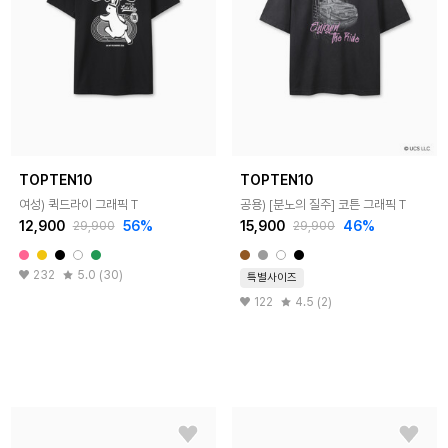
TOPTEN10
TOPTEN10
여성) 퀵드라이 그래픽 T
공용) [분노의 질주] 코튼 그래픽 T
12,900
56%
15,900
46%
29,900
29,900
232
5.0 (30)
특별사이즈
122
4.5 (2)