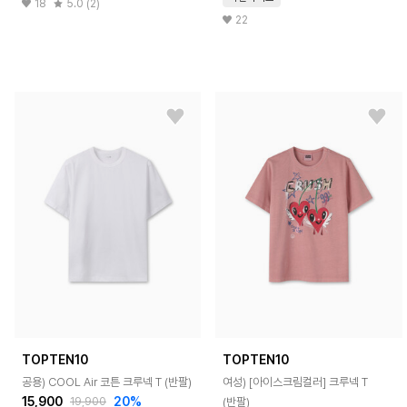
18
5.0 (2)
22
TOPTEN10
TOPTEN10
공용) COOL Air 코튼 크루넥 T (반팔)
여성) [아이스크림컬러] 크루넥 T
15,900
20%
(반팔)
19,900