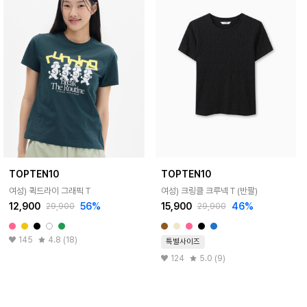
TOPTEN10
TOPTEN10
여성) 퀵드라이 그래픽 T
여성) 크링클 크루넥 T (반팔)
12,900
56%
15,900
46%
29,900
29,900
145
4.8 (18)
특별사이즈
124
5.0 (9)