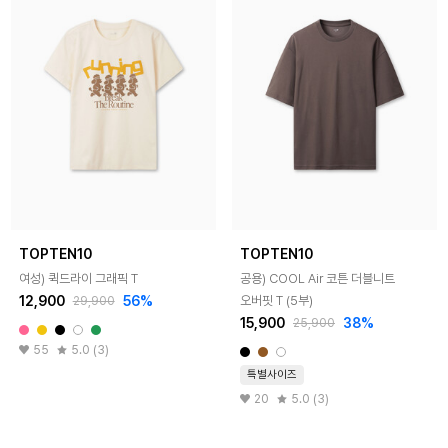
TOPTEN10
TOPTEN10
여성) 퀵드라이 그래픽 T
공용) COOL Air 코튼 더블니트
12,900
56%
오버핏 T (5부)
29,900
15,900
38%
25,900
55
5.0 (3)
특별사이즈
20
5.0 (3)