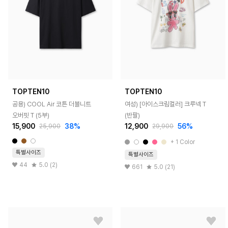
TOPTEN10
TOPTEN10
공용) COOL Air 코튼 더블니트
여성) [아이스크림컬러] 크루넥 T
오버핏 T (5부)
(반팔)
15,900
38%
12,900
56%
25,900
29,900
+ 1 Color
특별사이즈
특별사이즈
44
5.0 (2)
661
5.0 (21)