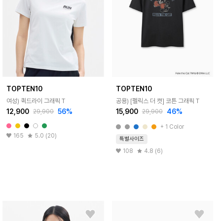
TOPTEN10
TOPTEN10
여성) 퀵드라이 그래픽 T
공용) [펠릭스 더 캣] 코튼 그래픽 T
12,900
56%
15,900
46%
29,900
29,900
+ 1 Color
165
5.0 (20)
특별사이즈
108
4.8 (6)