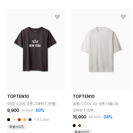
TOPTEN10
TOPTEN10
여성) 소프트 코튼 그래픽 T (반팔)
공용) COOL Air 코튼 더블니트
9,900
50%
오버핏 T (5부)
19,900
15,900
38%
25,900
+ 4 Color
특별사이즈
특별사이즈